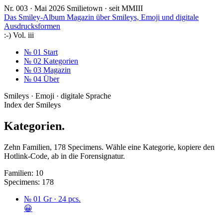
Nr. 003 · Mai 2026
Smilietown · seit MMIII
Das Smiley-Album
Magazin über Smileys, Emoji und digitale
Ausdrucksformen
:-)
Vol. iii
№ 01
Start
№ 02
Kategorien
№ 03
Magazin
№ 04
Über
Smileys · Emoji · digitale Sprache
Index der Smileys
Kategorien
.
Zehn Familien, 178 Specimens. Wähle eine Kategorie, kopiere den
Hotlink-Code, ab in die Forensignatur.
Familien:
10
Specimens:
178
№ 01
Gr · 24 pcs.
😀