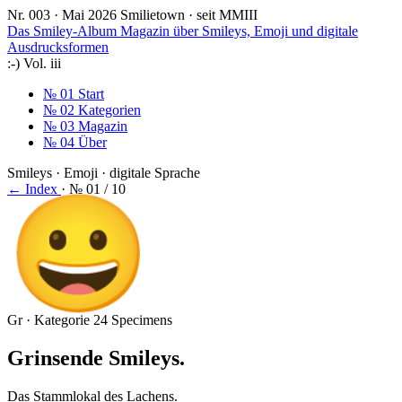
Nr. 003 · Mai 2026
Smilietown · seit MMIII
Das Smiley-Album
Magazin über Smileys, Emoji und digitale
Ausdrucksformen
:-)
Vol. iii
№ 01
Start
№ 02
Kategorien
№ 03
Magazin
№ 04
Über
Smileys · Emoji · digitale Sprache
← Index
·
№ 01 / 10
😀
Gr · Kategorie
24 Specimens
Grinsende Smileys
.
Das Stammlokal des Lachens.