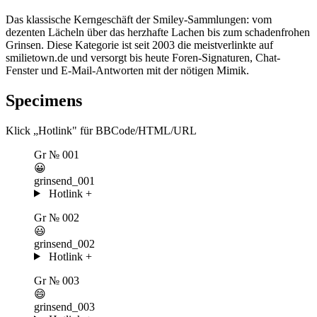
Das klassische Kerngeschäft der Smiley-Sammlungen: vom
dezenten Lächeln über das herzhafte Lachen bis zum schadenfrohen
Grinsen. Diese Kategorie ist seit 2003 die meistverlinkte auf
smilietown.de und versorgt bis heute Foren-Signaturen, Chat-
Fenster und E-Mail-Antworten mit der nötigen Mimik.
Specimens
Klick „Hotlink" für BBCode/HTML/URL
Gr
№ 001
😀
grinsend_001
Hotlink
+
Gr
№ 002
😃
grinsend_002
Hotlink
+
Gr
№ 003
😄
grinsend_003