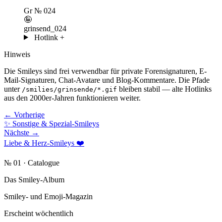
Gr
№ 024
🤪
grinsend_024
Hotlink
+
Hinweis
Die Smileys sind frei verwendbar für private Forensignaturen, E-
Mail-Signaturen, Chat-Avatare und Blog-Kommentare. Die Pfade
unter
bleiben stabil — alte Hotlinks
/smilies/grinsende/*.gif
aus den 2000er-Jahren funktionieren weiter.
← Vorherige
✨
Sonstige & Spezial-Smileys
Nächste →
Liebe & Herz-Smileys
❤️
№ 01 · Catalogue
Das Smiley-Album
Smiley- und Emoji-Magazin
Erscheint wöchentlich