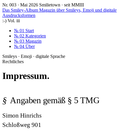
Nr. 003 · Mai 2026
Smilietown · seit MMIII
Das Smiley-Album
Magazin über Smileys, Emoji und digitale
Ausdrucksformen
:-)
Vol. iii
№ 01
Start
№ 02
Kategorien
№ 03
Magazin
№ 04
Über
Smileys · Emoji · digitale Sprache
Rechtliches
Impressum.
Angaben gemäß § 5 TMG
Simon Hinrichs
Schloßweg 901