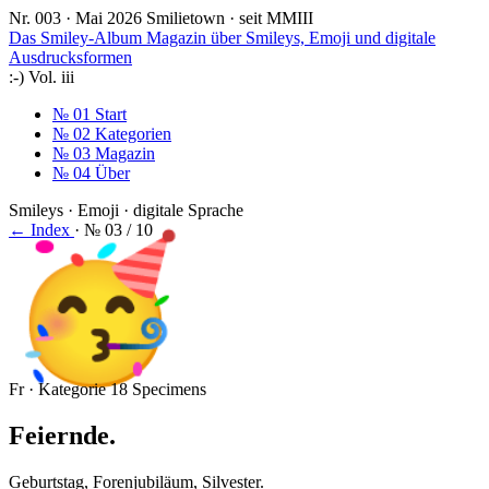
Nr. 003 · Mai 2026
Smilietown · seit MMIII
Das Smiley-Album
Magazin über Smileys, Emoji und digitale
Ausdrucksformen
:-)
Vol. iii
№ 01
Start
№ 02
Kategorien
№ 03
Magazin
№ 04
Über
Smileys · Emoji · digitale Sprache
← Index
·
№ 03 / 10
🥳
Fr · Kategorie
18 Specimens
Feiernde
.
Geburtstag, Forenjubiläum, Silvester.