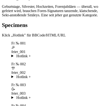
Geburtstage, Silvester, Hochzeiten, Forenjubiläen — überall, wo
gefeiert wird, brauchen Foren-Signaturen tanzende, klatschende,
Sekt-anstoßende Smileys. Eine seit jeher gut genutzte Kategorie.
Specimens
Klick „Hotlink" für BBCode/HTML/URL
Fr
№ 001
🎉
feier_001
Hotlink
+
Fr
№ 002
🎊
feier_002
Hotlink
+
Fr
№ 003
🥳
feier_003
Hotlink
+
Fr
№ 004